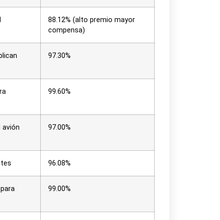
l
88.12% (alto premio mayor
compensa)
plican
97.30%
ra
99.60%
l avión
97.00%
ntes
96.08%
 para
99.00%