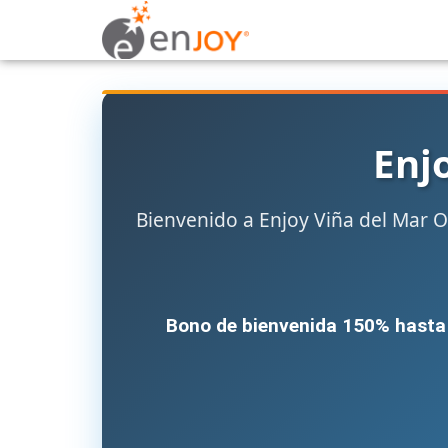
Enj
Bienvenido a Enjoy Viña del Mar On
Bono de bienvenida 150% hasta 