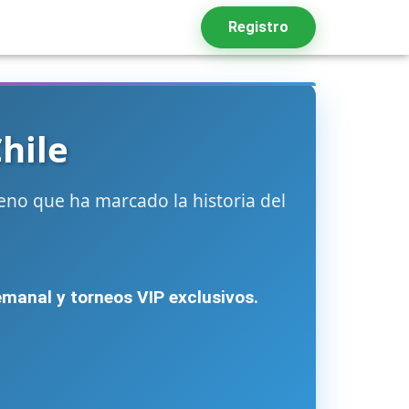
Registro
hile
leno que ha marcado la historia del
manal y torneos VIP exclusivos.