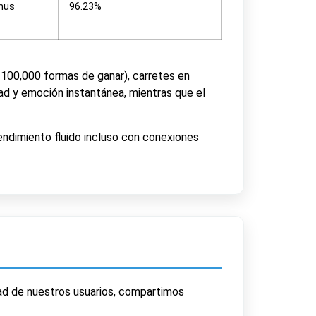
onus
96.23%
100,000 formas de ganar), carretes en
dad y emoción instantánea, mientras que el
rendimiento fluido incluso con conexiones
dad de nuestros usuarios, compartimos