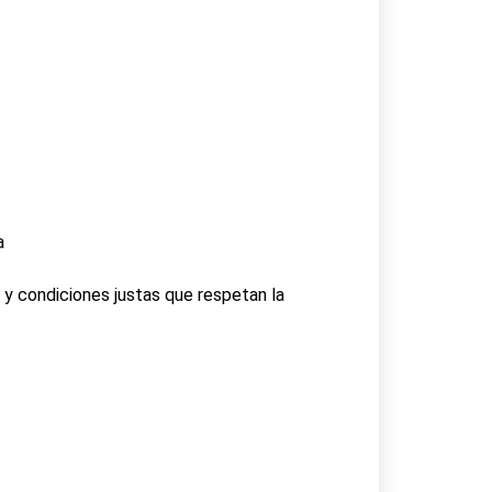
a
y condiciones justas que respetan la