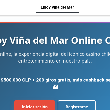
Enjoy Viña del Mar
oy Viña del Mar Online C
line, la experiencia digital del icónico casino chi
entretenimiento en nuestro país.
$500.000 CLP + 200 giros gratis, más cashback se
🎰
Iniciar sesión
Registrarse