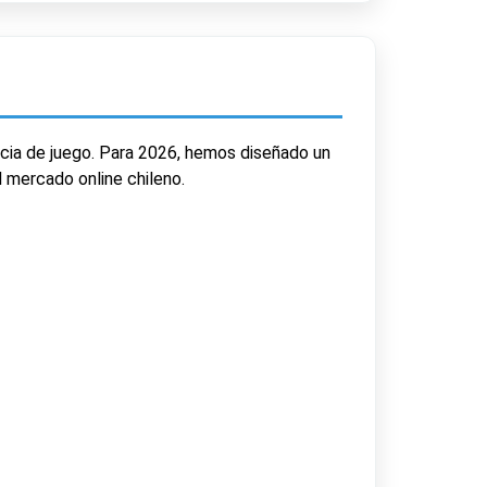
cia de juego. Para 2026, hemos diseñado un
 mercado online chileno.