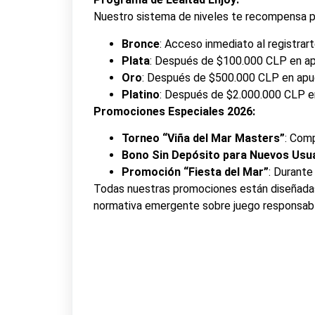
Nuestro sistema de niveles te recompensa p
Bronce
: Acceso inmediato al registrar
Plata
: Después de $100.000 CLP en a
Oro
: Después de $500.000 CLP en apu
Platino
: Después de $2.000.000 CLP e
Promociones Especiales 2026:
Torneo “Viña del Mar Masters”
: Com
Bono Sin Depósito para Nuevos Usu
Promoción “Fiesta del Mar”
: Durante
Todas nuestras promociones están diseñadas 
normativa emergente sobre juego responsabl